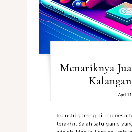
Menariknya Jua
Kalangan
April 1
Industri gaming di Indonesia telah berkembang pesat dalam beberapa tahun
terakhir. Salah satu game yan