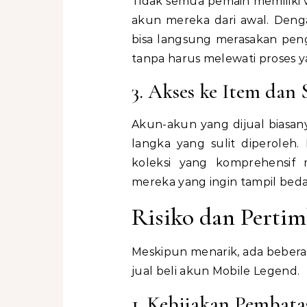
Tidak semua pemain memiliki
akun mereka dari awal. Deng
bisa langsung merasakan peng
tanpa harus melewati proses y
3. Akses ke Item dan
Akun-akun yang dijual biasany
langka yang sulit diperoleh.
koleksi yang komprehensif m
mereka yang ingin tampil beda
Risiko dan Pertim
Meskipun menarik, ada beberapa
jual beli akun Mobile Legend.
1. Kebijakan Pembat