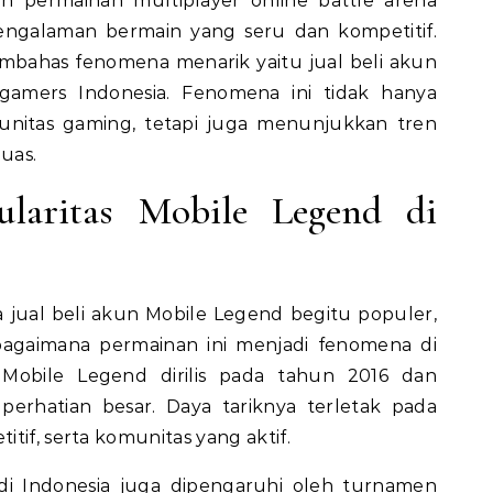
h permainan multiplayer online battle arena
galaman bermain yang seru dan kompetitif.
membahas fenomena menarik yaitu jual beli akun
gamers Indonesia. Fenomena ini tidak hanya
nitas gaming, tetapi juga menunjukkan tren
luas.
ularitas Mobile Legend di
al beli akun Mobile Legend begitu populer,
agaimana permainan ini menjadi fenomena di
 Mobile Legend dirilis pada tahun 2016 dan
rhatian besar. Daya tariknya terletak pada
tif, serta komunitas yang aktif.
di Indonesia juga dipengaruhi oleh turnamen