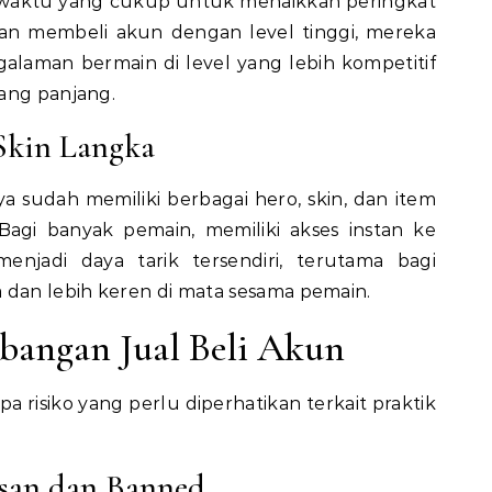
 waktu yang cukup untuk menaikkan peringkat
an membeli akun dengan level tinggi, mereka
alaman bermain di level yang lebih kompetitif
ang panjang.
 Skin Langka
a sudah memiliki berbagai hero, skin, dan item
 Bagi banyak pemain, memiliki akses instan ke
enjadi daya tarik tersendiri, terutama bagi
 dan lebih keren di mata sesama pemain.
bangan Jual Beli Akun
 risiko yang perlu diperhatikan terkait praktik
asan dan Banned