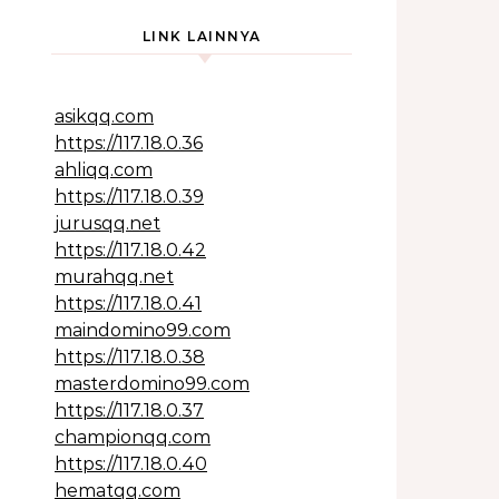
LINK LAINNYA
asikqq.com
https://117.18.0.36
ahliqq.com
https://117.18.0.39
jurusqq.net
https://117.18.0.42
murahqq.net
https://117.18.0.41
maindomino99.com
https://117.18.0.38
masterdomino99.com
https://117.18.0.37
championqq.com
https://117.18.0.40
hematqq.com