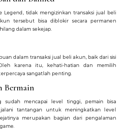
egend, tidak mengizinkan transaksi jual beli
kun tersebut bisa diblokir secara permanen
 hilang dalam sekejap.
uan dalam transaksi jual beli akun, baik dari sisi
leh karena itu, kehati-hatian dan memilih
terpercaya sangatlah penting.
an Bermain
sudah mencapai level tinggi, pemain bisa
jalani tantangan untuk meningkatkan level
 sejatinya merupakan bagian dari pengalaman
 game.