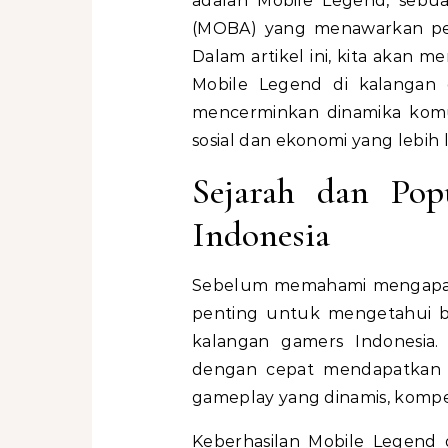
adalah Mobile Legend, sebua
(MOBA) yang menawarkan pen
Dalam artikel ini, kita akan 
Mobile Legend di kalangan 
mencerminkan dinamika komu
sosial dan ekonomi yang lebih 
Sejarah dan Pop
Indonesia
Sebelum memahami mengapa ju
penting untuk mengetahui b
kalangan gamers Indonesia.
dengan cepat mendapatkan pe
gameplay yang dinamis, kompeti
Keberhasilan Mobile Legend 