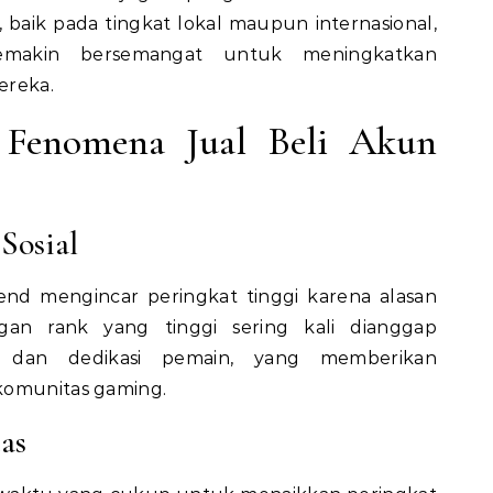
 baik pada tingkat lokal maupun internasional,
makin bersemangat untuk meningkatkan
ereka.
 Fenomena Jual Beli Akun
 Sosial
nd mengincar peringkat tinggi karena alasan
ngan rank yang tinggi sering kali dianggap
n dan dedikasi pemain, yang memberikan
komunitas gaming.
as