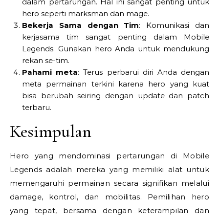
dalam pertarungan. Hal ini sangat penting untuk
hero seperti marksman dan mage.
Bekerja Sama dengan Tim
: Komunikasi dan
kerjasama tim sangat penting dalam Mobile
Legends. Gunakan hero Anda untuk mendukung
rekan se-tim.
Pahami meta
: Terus perbarui diri Anda dengan
meta permainan terkini karena hero yang kuat
bisa berubah seiring dengan update dan patch
terbaru.
Kesimpulan
Hero yang mendominasi pertarungan di Mobile
Legends adalah mereka yang memiliki alat untuk
memengaruhi permainan secara signifikan melalui
damage, kontrol, dan mobilitas. Pemilihan hero
yang tepat, bersama dengan keterampilan dan