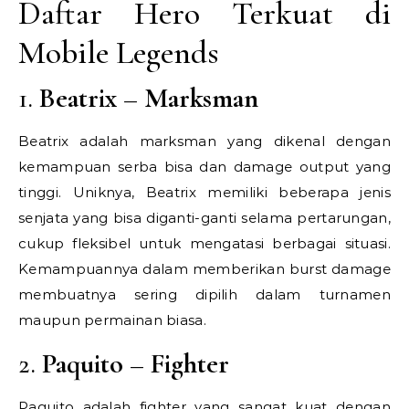
Daftar Hero Terkuat di
Mobile Legends
1.
Beatrix – Marksman
Beatrix adalah marksman yang dikenal dengan
kemampuan serba bisa dan damage output yang
tinggi. Uniknya, Beatrix memiliki beberapa jenis
senjata yang bisa diganti-ganti selama pertarungan,
cukup fleksibel untuk mengatasi berbagai situasi.
Kemampuannya dalam memberikan burst damage
membuatnya sering dipilih dalam turnamen
maupun permainan biasa.
2.
Paquito – Fighter
Paquito adalah fighter yang sangat kuat dengan