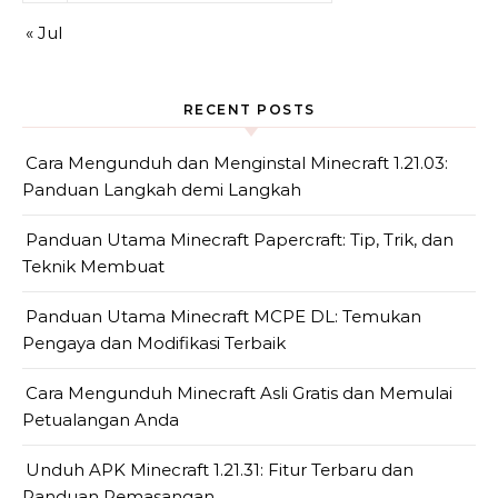
« Jul
RECENT POSTS
Cara Mengunduh dan Menginstal Minecraft 1.21.03:
Panduan Langkah demi Langkah
Panduan Utama Minecraft Papercraft: Tip, Trik, dan
Teknik Membuat
Panduan Utama Minecraft MCPE DL: Temukan
Pengaya dan Modifikasi Terbaik
Cara Mengunduh Minecraft Asli Gratis dan Memulai
Petualangan Anda
Unduh APK Minecraft 1.21.31: Fitur Terbaru dan
Panduan Pemasangan