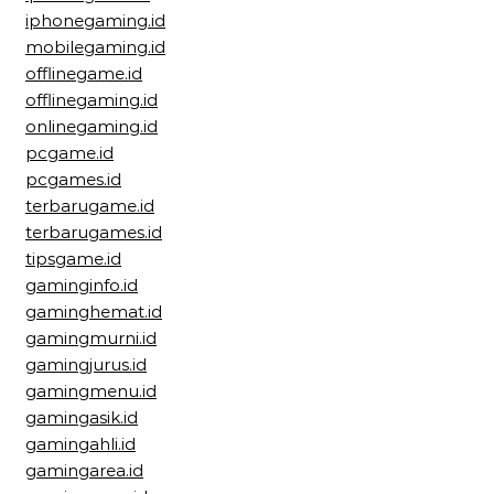
iphonegaming.id
mobilegaming.id
offlinegame.id
offlinegaming.id
onlinegaming.id
pcgame.id
pcgames.id
terbarugame.id
terbarugames.id
tipsgame.id
gaminginfo.id
gaminghemat.id
gamingmurni.id
gamingjurus.id
gamingmenu.id
gamingasik.id
gamingahli.id
gamingarea.id