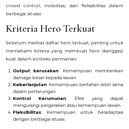
crowd control, mobilitas, dan fleksibilitas dalam
berbagai situasi.
Kriteria Hero Terkuat
Sebelum melihat daftar hero terkuat, penting untuk
memahami kriteria yang membuat hero dianggap
kuat dalam konteks permainan:
Output kerusakan
: Kemampuan memberikan
damage besar kepada lawan.
Keberlanjutan
: Kemampuan bertahan lebih lama
dalam pertarungan.
Kontrol Kerumunan
: Efek yang dapat
mengurangi pergerakan atau kemampuan lawan.
Fleksibilitas
: Kemampuan untuk beradaptasi
dengan berbagai situasi.