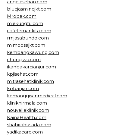
angelesehan.com
bluejasminejkt.com
Mrobak.com
miekungfu.com
cafetemankita.com
rmjasabundo.com
mimoosajkt.com
kembangkawung.com
chungiwa.com
ikanbakarcianjur.com
kpjisehat.com
mitrasehatklinik.com
kpbanjar.com
kemanggisanmedical.com
kliniknirmala.com
nouvelleklinik.com
KainaHealth.com
shabirahusada.com
yadikacare.com