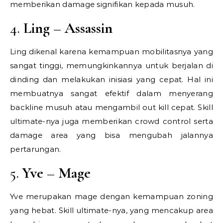
memberikan damage signifikan kepada musuh.
4.
Ling – Assassin
Ling dikenal karena kemampuan mobilitasnya yang
sangat tinggi, memungkinkannya untuk berjalan di
dinding dan melakukan inisiasi yang cepat. Hal ini
membuatnya sangat efektif dalam menyerang
backline musuh atau mengambil out kill cepat. Skill
ultimate-nya juga memberikan crowd control serta
damage area yang bisa mengubah jalannya
pertarungan.
5.
Yve – Mage
Yve merupakan mage dengan kemampuan zoning
yang hebat. Skill ultimate-nya, yang mencakup area