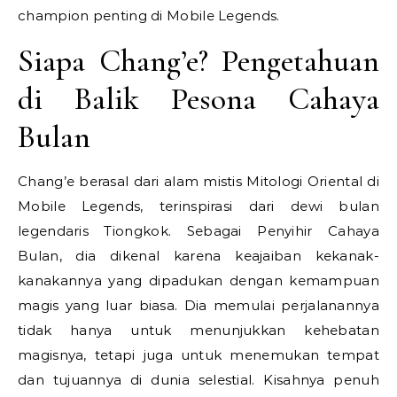
champion penting di Mobile Legends.
Siapa Chang’e? Pengetahuan
di Balik Pesona Cahaya
Bulan
Chang’e berasal dari alam mistis Mitologi Oriental di
Mobile Legends, terinspirasi dari dewi bulan
legendaris Tiongkok. Sebagai Penyihir Cahaya
Bulan, dia dikenal karena keajaiban kekanak-
kanakannya yang dipadukan dengan kemampuan
magis yang luar biasa. Dia memulai perjalanannya
tidak hanya untuk menunjukkan kehebatan
magisnya, tetapi juga untuk menemukan tempat
dan tujuannya di dunia selestial. Kisahnya penuh