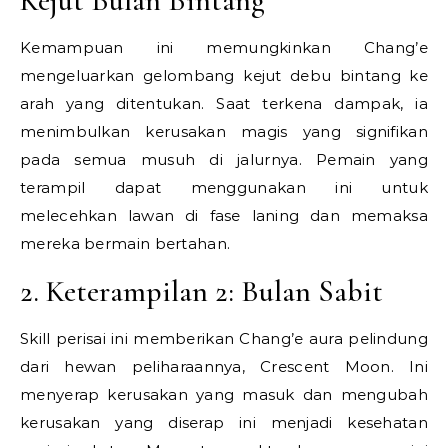
Kejut Bulan Bintang
Kemampuan ini memungkinkan Chang’e
mengeluarkan gelombang kejut debu bintang ke
arah yang ditentukan. Saat terkena dampak, ia
menimbulkan kerusakan magis yang signifikan
pada semua musuh di jalurnya. Pemain yang
terampil dapat menggunakan ini untuk
melecehkan lawan di fase laning dan memaksa
mereka bermain bertahan.
2. Keterampilan 2: Bulan Sabit
Skill perisai ini memberikan Chang’e aura pelindung
dari hewan peliharaannya, Crescent Moon. Ini
menyerap kerusakan yang masuk dan mengubah
kerusakan yang diserap ini menjadi kesehatan