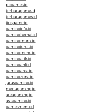
pcgames.id
terbarugame.id
terbarugames.id
tipsgame.id
gaminginfo.id
gaminghemat.id
gamingmurni.id
gamingjurus.id
gamingmenu.id
gamingasik.id
gamingahli.id
gamingarea.id
gamingzona.id
jurusgaming.id
menugaming.id
areagaming.id
asikgaming.id
gamesmenu.id