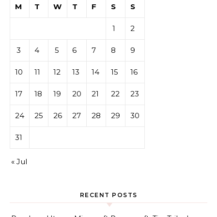
M
T
W
T
F
S
S
1
2
3
4
5
6
7
8
9
10
11
12
13
14
15
16
17
18
19
20
21
22
23
24
25
26
27
28
29
30
31
« Jul
RECENT POSTS