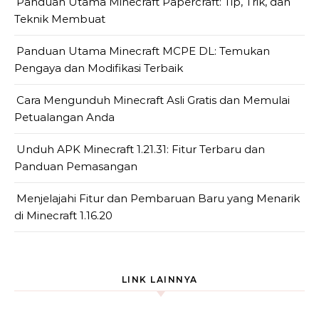
Panduan Utama Minecraft Papercraft: Tip, Trik, dan
Teknik Membuat
Panduan Utama Minecraft MCPE DL: Temukan
Pengaya dan Modifikasi Terbaik
Cara Mengunduh Minecraft Asli Gratis dan Memulai
Petualangan Anda
Unduh APK Minecraft 1.21.31: Fitur Terbaru dan
Panduan Pemasangan
Menjelajahi Fitur dan Pembaruan Baru yang Menarik
di Minecraft 1.16.20
LINK LAINNYA