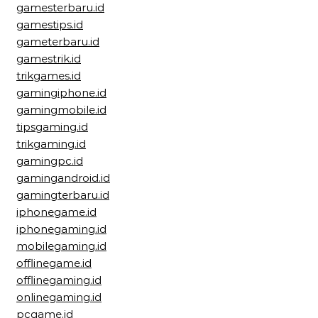
gamesterbaru.id
gamestips.id
gameterbaru.id
gamestrik.id
trikgames.id
gamingiphone.id
gamingmobile.id
tipsgaming.id
trikgaming.id
gamingpc.id
gamingandroid.id
gamingterbaru.id
iphonegame.id
iphonegaming.id
mobilegaming.id
offlinegame.id
offlinegaming.id
onlinegaming.id
pcgame.id