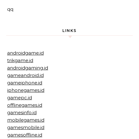
qq
LINKS
androidgame.id
trikgame.id
androidgaming.id
gameandroid.id
gameiphone.id
iphonegames.id
gamepc.id
offlinegames.id
gamesinfo.id
mobilegames.id
gamesmobile.id
gamesoffline.id