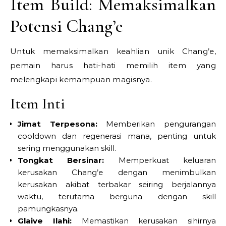
Item Build: Memaksimalkan
Potensi Chang’e
Untuk memaksimalkan keahlian unik Chang’e,
pemain harus hati-hati memilih item yang
melengkapi kemampuan magisnya.
Item Inti
Jimat Terpesona:
Memberikan pengurangan
cooldown dan regenerasi mana, penting untuk
sering menggunakan skill.
Tongkat Bersinar:
Memperkuat keluaran
kerusakan Chang’e dengan menimbulkan
kerusakan akibat terbakar seiring berjalannya
waktu, terutama berguna dengan skill
pamungkasnya.
Glaive Ilahi:
Memastikan kerusakan sihirnya