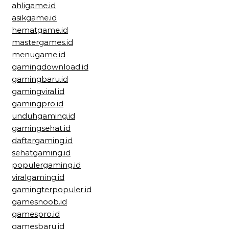
ahligame.id
asikgame.id
hematgame.id
mastergames.id
menugame.id
gamingdownload.id
gamingbaru.id
gamingviral.id
gamingpro.id
unduhgaming.id
gamingsehat.id
daftargaming.id
sehatgaming.id
populergaming.id
viralgaming.id
gamingterpopuler.id
gamesnoob.id
gamespro.id
gamesbaru.id