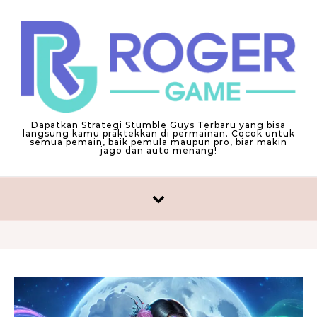
Skip to content
Dapatkan Strategi Stumble Guys Terbaru yang bisa
langsung kamu praktekkan di permainan. Cocok untuk
semua pemain, baik pemula maupun pro, biar makin
jago dan auto menang!