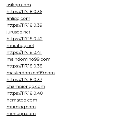
asikqq.com
https://117.18.0.36
ahliqq.com
https://117.18.0.39
jurusqq.net
https://117.18.0.42
murahqq.net
https://117.18.0.41
maindomino99.com
https://117.18.0.38
masterdomino99.com
https://117.18.0.37
championqq.com
https://117.18.0.40
hematqq.com
murniqq.com
menuqq.com